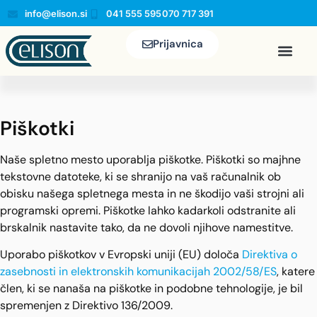
info@elison.si
041 555 595
070 717 391
Prijavnica
Pasja šola El
Piškotki
Naše spletno mesto uporablja piškotke. Piškotki so majhne
tekstovne datoteke, ki se shranijo na vaš računalnik ob
obisku našega spletnega mesta in ne škodijo vaši strojni ali
programski opremi. Piškotke lahko kadarkoli odstranite ali
brskalnik nastavite tako, da ne dovoli njihove namestitve.
Uporabo piškotkov v Evropski uniji (EU) določa
Direktiva o
zasebnosti in elektronskih komunikacijah 2002/58/ES
, katere
člen, ki se nanaša na piškotke in podobne tehnologije, je bil
spremenjen z Direktivo 136/2009.