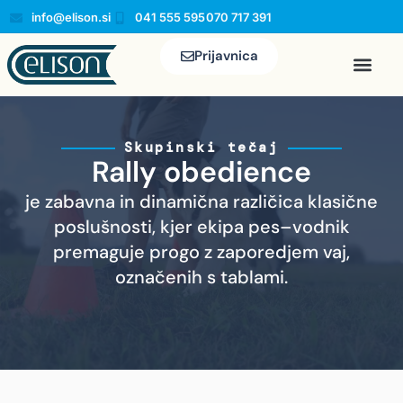
info@elison.si
041 555 595
070 717 391
Prijavnica
Pasja šola El
Skupinski tečaj
Rally obedience
je zabavna in dinamična različica klasične
poslušnosti, kjer ekipa pes–vodnik
premaguje progo z zaporedjem vaj,
označenih s tablami.